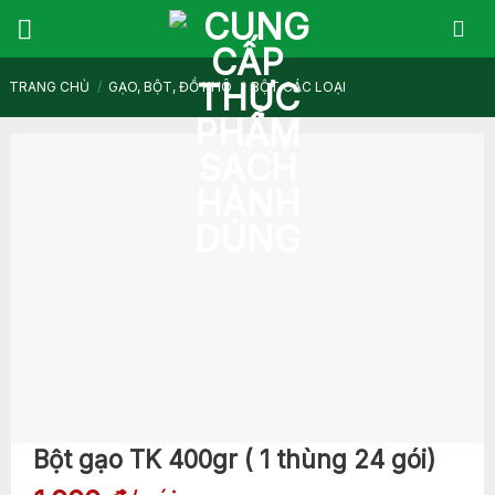
Skip
to
content
TRANG CHỦ
/
GẠO, BỘT, ĐỒ KHÔ
/
BỘT CÁC LOẠI
Bột gạo TK 400gr ( 1 thùng 24 gói)