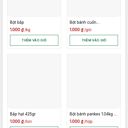
Bột bắp
Bột bánh cuốn
400gr*24goi
1.000
₫
kg
1.000
₫
gói
THÊM VÀO GIỎ
THÊM VÀO GIỎ
Bắp hạt 425gr
Bột bánh pankes 1.04kg (
Thùng 15 hộp)
1.000
₫
lon
1.000
₫
hộp