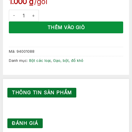
1.000
₫
gói
Bột gạo TK 400gr ( 1 thùng 24 gói) số lượng
THÊM VÀO GIỎ
Mã:
94001088
Danh mục:
Bột các loại
,
Gạo, bột, đồ khô
THÔNG TIN SẢN PHẨM
ĐÁNH GIÁ