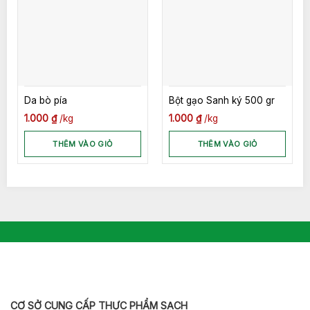
Da bò pía
Bột gạo Sanh ký 500 gr
1.000
₫
kg
1.000
₫
kg
THÊM VÀO GIỎ
THÊM VÀO GIỎ
CƠ SỞ CUNG CẤP THỰC PHẨM SẠCH