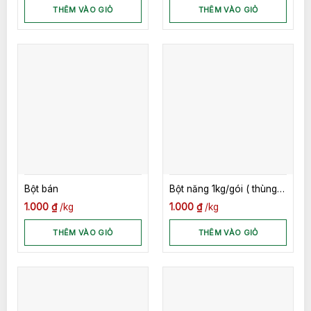
THÊM VÀO GIỎ
THÊM VÀO GIỎ
Bột bán
Bột năng 1kg/gói ( thùng
10 kg)
1.000
₫
kg
1.000
₫
kg
THÊM VÀO GIỎ
THÊM VÀO GIỎ