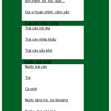
Bột nghệ, tỏi, hồi, quế,…
Gia vị hoàn chỉnh, nêm sẵn
Trái cây theo mùa
Trái cây nội địa
Trái cây nhập khẩu
Trái cây sấy khô
Nước giải khát
Nước trái cây
Trà
Cà phê
Nước tăng lực, bù khoáng
Rượu – bia các loại