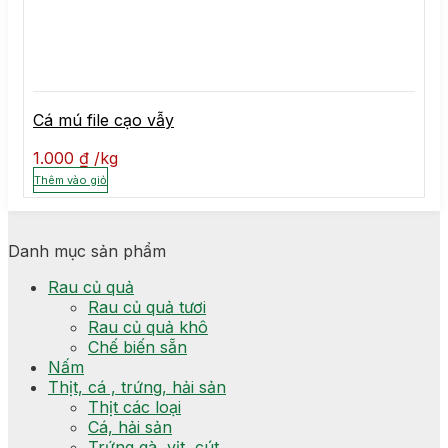
Cá mú file cạo vẫy
1.000
₫
kg
Thêm vào giỏ
Danh mục sản phẩm
Rau củ quả
Rau củ quả tươi
Rau củ quả khô
Chế biến sẵn
Nấm
Thịt, cá , trứng, hải sản
Thịt các loại
Cá, hải sản
Trứng gà, vịt, cút