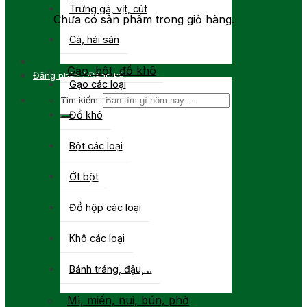
Trứng gà, vịt, cút
Chưa có sản phẩm trong giỏ hàng.
Cá, hải sản
Gạo, bột, đồ khô
Đăng nhập / Đăng ký
Gạo các loại
Tìm kiếm:
Đồ khô
Bột các loại
Ớt bột
Đồ hộp các loại
Khô các loại
Bánh tráng, đậu,…
Mì, miến, nui, bún, phở