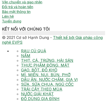
Vận chuyển và giao nhận
Đổi trả và hoàn tiền
Bảo mật thông tin
Liên hệ
Tuyển dụng
KẾT NỐI VỚI CHÚNG TÔI
© 2021 Cơ sở Hạnh Dung -
Thiết kế bởi Giải pháp công
nghệ EVPS
RAU CỦ QUẢ
NẤM
THỊT, CÁ, TRỨNG, HẢI SẢN
THỰC PHẨM ĐÔNG, MÁT
GẠO, BỘT, ĐỒ KHÔ
MÌ, MIẾN, NUI, BÚN, PHỞ
DẦU ĂN, NƯỚC CHẤM, GIA VỊ
SỮA, SỮA CHUA, NGŨ CỐC
TRÁI CÂY THEO MÙA
NƯỚC GIẢI KHÁT
ĐỒ DÙNG GIA ĐÌNH