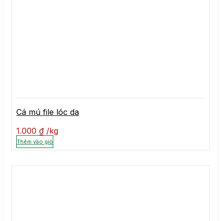
Cá mú file lóc da
1.000
₫
kg
Thêm vào giỏ