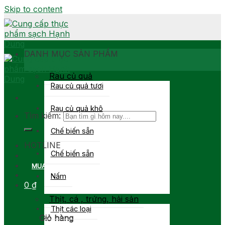
Skip to content
DANH MỤC SẢN PHẨM
Rau củ quả
Rau củ quả tươi
Rau củ quả khô
Tìm kiếm:
Chế biến sẵn
0903 877 767
HOTLINE
Chế biến sẵn
MUA SỈ
Nấm
0
₫
Thịt, cá , trứng, hải sản
Thịt các loại
Giỏ hàng