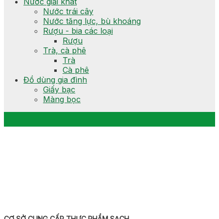
Nước giải khát
Nước trái cây
Nước tăng lực, bù khoáng
Rượu - bia các loại
Rượu
Trà, cà phê
Trà
Cà phê
Đồ dùng gia đình
Giấy bạc
Màng bọc
CƠ SỞ CUNG CẤP THỰC PHẨM SẠCH