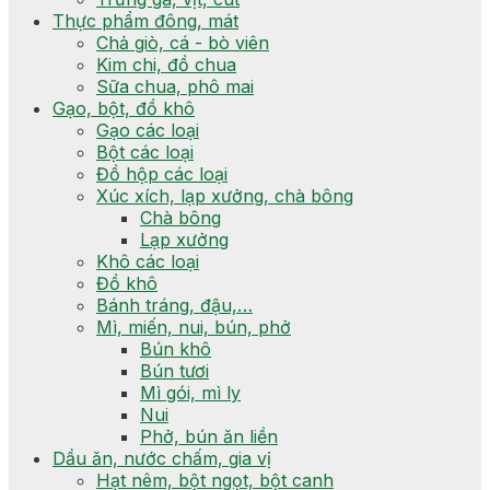
Thực phẩm đông, mát
Chả giò, cá - bò viên
Kim chi, đồ chua
Sữa chua, phô mai
Gạo, bột, đồ khô
Gạo các loại
Bột các loại
Đồ hộp các loại
Xúc xích, lạp xưởng, chà bông
Chà bông
Lạp xưởng
Khô các loại
Đồ khô
Bánh tráng, đậu,…
Mì, miến, nui, bún, phở
Bún khô
Bún tươi
Mì gói, mì ly
Nui
Phở, bún ăn liền
Dầu ăn, nước chấm, gia vị
Hạt nêm, bột ngọt, bột canh