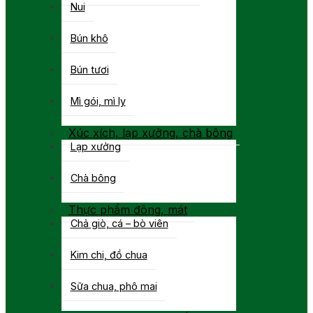
Nui
Bún khô
Bún tươi
Mì gói, mì ly
Xúc xích, lạp xưởng, chà bông
Lạp xưởng
Chà bông
Thực phẩm đông, mát
Chả giò, cá – bò viên
Kim chi, đồ chua
Sữa chua, phô mai