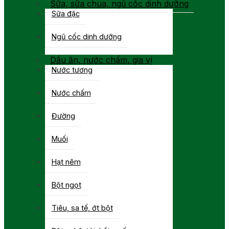
Sữa, sữa chua, ngũ cốc dinh dưỡng
Sữa đặc
Ngũ cốc dinh dưỡng
Dầu ăn, nước chấm, gia vị
Nước tương
Nước chấm
Đường
Muối
Hạt nêm
Bột ngọt
Tiêu, sa tế, ớt bột