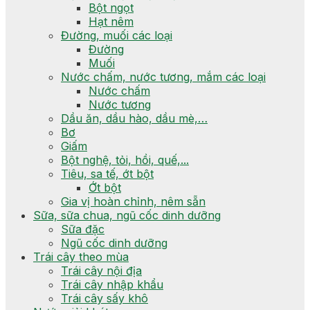
Bột ngọt
Hạt nêm
Đường, muối các loại
Đường
Muối
Nước chấm, nước tương, mắm các loại
Nước chấm
Nước tương
Dầu ăn, dầu hào, dầu mè,…
Bơ
Giấm
Bột nghệ, tỏi, hồi, quế,...
Tiêu, sa tế, ớt bột
Ớt bột
Gia vị hoàn chỉnh, nêm sẵn
Sữa, sữa chua, ngũ cốc dinh dưỡng
Sữa đặc
Ngũ cốc dinh dưỡng
Trái cây theo mùa
Trái cây nội địa
Trái cây nhập khẩu
Trái cây sấy khô