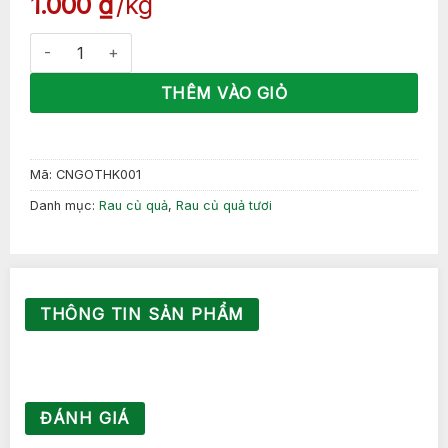
1.000
₫
kg
Cải Ngọt Hong Kong số lượng
THÊM VÀO GIỎ
Mã:
CNGOTHK001
Danh mục:
Rau củ quả
,
Rau củ quả tươi
THÔNG TIN SẢN PHẨM
ĐÁNH GIÁ