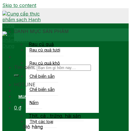
Skip to content
DANH MỤC SẢN PHẨM
Rau củ quả
Rau củ quả tươi
Rau củ quả khô
Tìm kiếm:
Chế biến sẵn
0903 877 767
HOTLINE
Chế biến sẵn
MUA SỈ
Nấm
0
₫
Thịt, cá , trứng, hải sản
Thịt các loại
Giỏ hàng