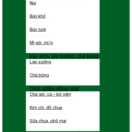
Nui
Bún khô
Bún tươi
Mì gói, mì ly
Xúc xích, lạp xưởng, chà bông
Lạp xưởng
Chà bông
Thực phẩm đông, mát
Chả giò, cá – bò viên
Kim chi, đồ chua
Sữa chua, phô mai