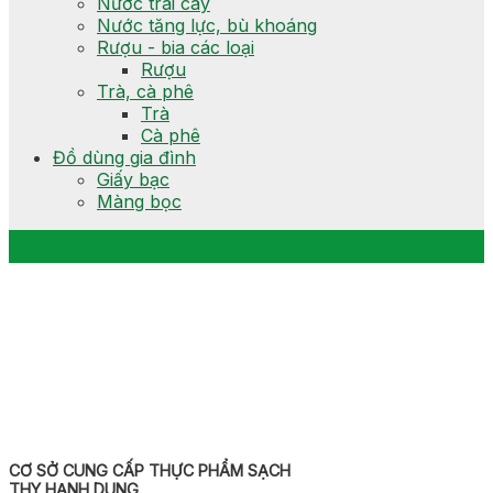
Nước trái cây
Nước tăng lực, bù khoáng
Rượu - bia các loại
Rượu
Trà, cà phê
Trà
Cà phê
Đồ dùng gia đình
Giấy bạc
Màng bọc
CƠ SỞ CUNG CẤP THỰC PHẨM SẠCH
THY HẠNH DUNG