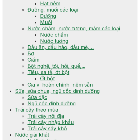
Hạt nêm
Đường, muối các loại
Đường
Muối
Nước chấm, nước tương, mắm các loại
Nước chấm
Nước tương
Dầu ăn, dầu hào, dầu mè,…
Bơ
Giấm
Bột nghệ, tỏi, hồi, quế,...
Tiêu, sa tế, ớt bột
Ớt bột
Gia vị hoàn chỉnh, nêm sẵn
Sữa, sữa chua, ngũ cốc dinh dưỡng
Sữa đặc
Ngũ cốc dinh dưỡng
Trái cây theo mùa
Trái cây nội địa
Trái cây nhập khẩu
Trái cây sấy khô
Nước giải khát