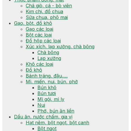
Chả giò, cá - bò viên
Kim chi, đồ chua
Sữa chua, phô mai
Gạo, bột, đồ khô
Gạo các loại
Bột các loại
Đồ hộp các loại
Xúc xích, lạp xưởng, chà bông
Chà bông
Lạp xưởng
Khô các loại
Đồ khô
Bánh tráng, đậu,…
Mì, miến, nui, bún, phở
Bún khô
Bún tươi
Mì gói, mì ly
Nui
Phở, bún ăn liền
Dầu ăn, nước chấm, gia vị
Hạt nêm, bột ngọt, bột canh
Bột ngọt