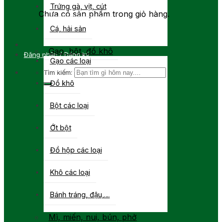
Trứng gà, vịt, cút
Chưa có sản phẩm trong giỏ hàng.
Cá, hải sản
Gạo, bột, đồ khô
Đăng nhập / Đăng ký
Gạo các loại
Tìm kiếm:
Đồ khô
Bột các loại
Ớt bột
Đồ hộp các loại
Khô các loại
Bánh tráng, đậu,…
Mì, miến, nui, bún, phở