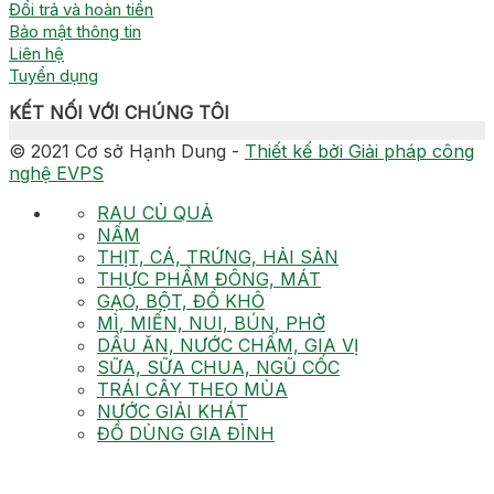
Đổi trả và hoàn tiền
Bảo mật thông tin
Liên hệ
Tuyển dụng
KẾT NỐI VỚI CHÚNG TÔI
© 2021 Cơ sở Hạnh Dung -
Thiết kế bởi Giải pháp công
nghệ EVPS
RAU CỦ QUẢ
NẤM
THỊT, CÁ, TRỨNG, HẢI SẢN
THỰC PHẨM ĐÔNG, MÁT
GẠO, BỘT, ĐỒ KHÔ
MÌ, MIẾN, NUI, BÚN, PHỞ
DẦU ĂN, NƯỚC CHẤM, GIA VỊ
SỮA, SỮA CHUA, NGŨ CỐC
TRÁI CÂY THEO MÙA
NƯỚC GIẢI KHÁT
ĐỒ DÙNG GIA ĐÌNH