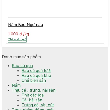
Nấm Bào Ngư nâu
1.000
₫
kg
Thêm vào giỏ
Danh mục sản phẩm
Rau củ quả
Rau củ quả tươi
Rau củ quả khô
Chế biến sẵn
Nấm
Thịt, cá , trứng, hải sản
Thịt các loại
Cá, hải sản
Trứng gà, vịt, cút
Thực phẩm đông, mát