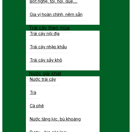
Bột nghệ, tỏi, hồi, quế,…
Gia vị hoàn chỉnh, nêm sẵn
Trái cây theo mùa
Trái cây nội địa
Trái cây nhập khẩu
Trái cây sấy khô
Nước giải khát
Nước trái cây
Trà
Cà phê
Nước tăng lực, bù khoáng
Rượu – bia các loại