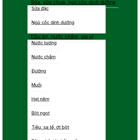
Sữa, sữa chua, ngũ cốc dinh dưỡng
Sữa đặc
Ngũ cốc dinh dưỡng
Dầu ăn, nước chấm, gia vị
Nước tương
Nước chấm
Đường
Muối
Hạt nêm
Bột ngọt
Tiêu, sa tế, ớt bột