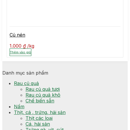
Củ nén
1.000
₫
kg
Thêm vào giỏ
Danh mục sản phẩm
Rau củ quả
Rau củ quả tươi
Rau củ quả khô
Chế biến sẵn
Nấm
Thịt, cá , trứng, hải sản
Thịt các loại
Cá, hải sản
Trứng gà, vịt, cút