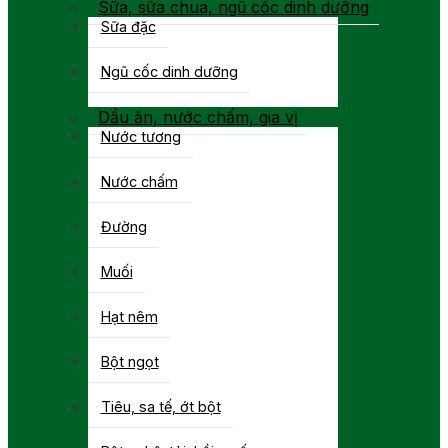
Sữa, sữa chua, ngũ cốc dinh dưỡng
Sữa đặc
Ngũ cốc dinh dưỡng
Dầu ăn, nước chấm, gia vị
Nước tương
Nước chấm
Đường
Muối
Hạt nêm
Bột ngọt
Tiêu, sa tế, ớt bột