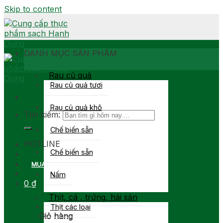
Skip to content
DANH MỤC SẢN PHẨM
Rau củ quả
Rau củ quả tươi
Rau củ quả khô
Tìm kiếm:
Chế biến sẵn
0903 877 767
HOTLINE
Chế biến sẵn
MUA SỈ
Nấm
0
₫
Thịt, cá , trứng, hải sản
Thịt các loại
Giỏ hàng