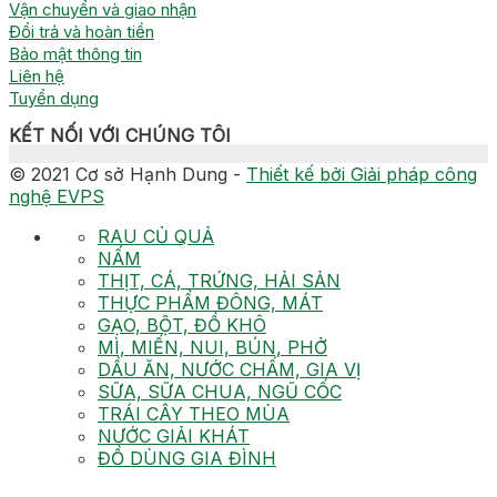
Vận chuyển và giao nhận
Đổi trả và hoàn tiền
Bảo mật thông tin
Liên hệ
Tuyển dụng
KẾT NỐI VỚI CHÚNG TÔI
© 2021 Cơ sở Hạnh Dung -
Thiết kế bởi Giải pháp công
nghệ EVPS
RAU CỦ QUẢ
NẤM
THỊT, CÁ, TRỨNG, HẢI SẢN
THỰC PHẨM ĐÔNG, MÁT
GẠO, BỘT, ĐỒ KHÔ
MÌ, MIẾN, NUI, BÚN, PHỞ
DẦU ĂN, NƯỚC CHẤM, GIA VỊ
SỮA, SỮA CHUA, NGŨ CỐC
TRÁI CÂY THEO MÙA
NƯỚC GIẢI KHÁT
ĐỒ DÙNG GIA ĐÌNH