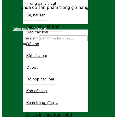
Trứng gà, vịt, cút
Chưa có sản phẩm trong giỏ hàng.
Cá, hải sản
Gạo, bột, đồ khô
Đăng nhập / Đăng ký
Gạo các loại
Tìm kiếm:
Đồ khô
Bột các loại
Ớt bột
Đồ hộp các loại
Khô các loại
Bánh tráng, đậu,…
Mì, miến, nui, bún, phở