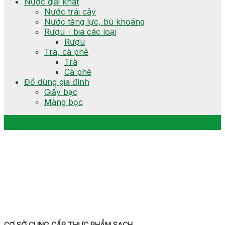
Nước giải khát
Nước trái cây
Nước tăng lực, bù khoáng
Rượu - bia các loại
Rượu
Trà, cà phê
Trà
Cà phê
Đồ dùng gia đình
Giấy bạc
Màng bọc
CƠ SỞ CUNG CẤP THỰC PHẨM SẠCH