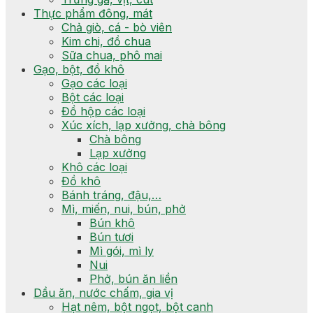
Thực phẩm đông, mát
Chả giò, cá - bò viên
Kim chi, đồ chua
Sữa chua, phô mai
Gạo, bột, đồ khô
Gạo các loại
Bột các loại
Đồ hộp các loại
Xúc xích, lạp xưởng, chà bông
Chà bông
Lạp xưởng
Khô các loại
Đồ khô
Bánh tráng, đậu,…
Mì, miến, nui, bún, phở
Bún khô
Bún tươi
Mì gói, mì ly
Nui
Phở, bún ăn liền
Dầu ăn, nước chấm, gia vị
Hạt nêm, bột ngọt, bột canh