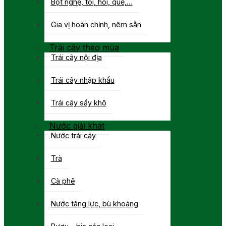
Bột nghệ, tỏi, hồi, quế,…
Gia vị hoàn chỉnh, nêm sẵn
Trái cây theo mùa
Trái cây nội địa
Trái cây nhập khẩu
Trái cây sấy khô
Nước giải khát
Nước trái cây
Trà
Cà phê
Nước tăng lực, bù khoáng
Rượu – bia các loại