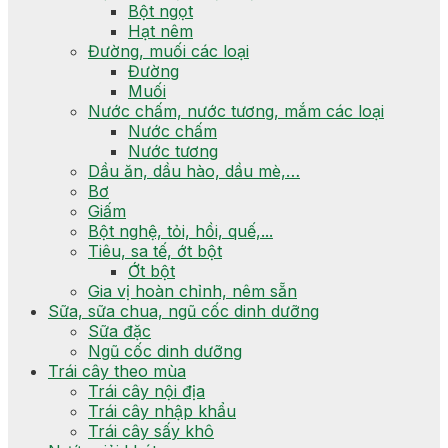
Bột ngọt
Hạt nêm
Đường, muối các loại
Đường
Muối
Nước chấm, nước tương, mắm các loại
Nước chấm
Nước tương
Dầu ăn, dầu hào, dầu mè,…
Bơ
Giấm
Bột nghệ, tỏi, hồi, quế,...
Tiêu, sa tế, ớt bột
Ớt bột
Gia vị hoàn chỉnh, nêm sẵn
Sữa, sữa chua, ngũ cốc dinh dưỡng
Sữa đặc
Ngũ cốc dinh dưỡng
Trái cây theo mùa
Trái cây nội địa
Trái cây nhập khẩu
Trái cây sấy khô