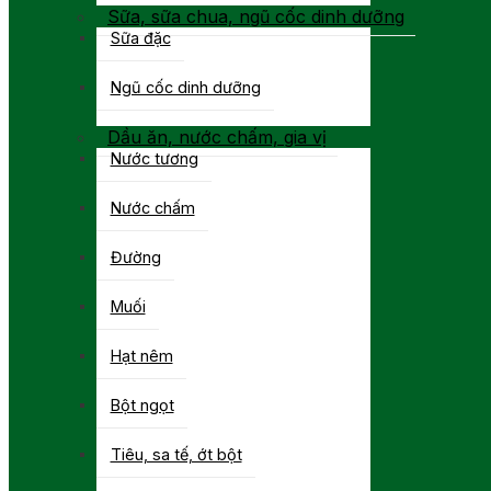
Sữa, sữa chua, ngũ cốc dinh dưỡng
Sữa đặc
Ngũ cốc dinh dưỡng
Dầu ăn, nước chấm, gia vị
Nước tương
Nước chấm
Đường
Muối
Hạt nêm
Bột ngọt
Tiêu, sa tế, ớt bột