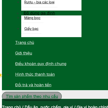
Rượu – bia các loại
Đồ dùng gia đình
Màng bọc
Giấy bạc
Trang chủ
Giới thiệu
Điều khoản quy định chung
Hình thức thanh toán
Đổi trả và hoàn tiền
Tìm sản phẩm theo nhu cầu
Trang chủ
/
Dầu ăn, nước chấm, gia vị
/
Gia vị hoàn chỉn