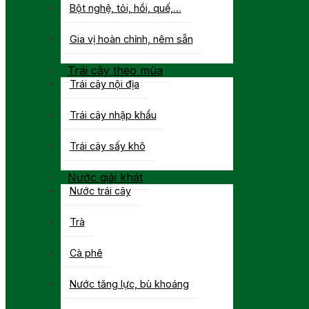
Bột nghệ, tỏi, hồi, quế,…
Gia vị hoàn chỉnh, nêm sẵn
Trái cây theo mùa
Trái cây nội địa
Trái cây nhập khẩu
Trái cây sấy khô
Nước giải khát
Nước trái cây
Trà
Cà phê
Nước tăng lực, bù khoáng