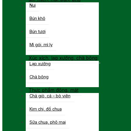
Nui
Bún khô
Bún tươi
Mì gói, mì ly
Xúc xích, lạp xưởng, chà bông
Lạp xưởng
Chà bông
Thực phẩm đông, mát
Chả giò, cá – bò viên
Kim chi, đồ chua
Sữa chua, phô mai