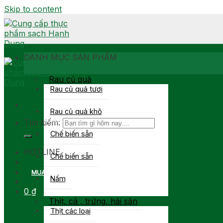
Skip to content
DANH MỤC SẢN PHẨM
Rau củ quả
Rau củ quả tươi
Rau củ quả khô
Tìm kiếm:
Chế biến sẵn
0903 877 767
HOTLINE
Chế biến sẵn
MUA SỈ
Nấm
0
₫
Thịt, cá , trứng, hải sản
Thịt các loại