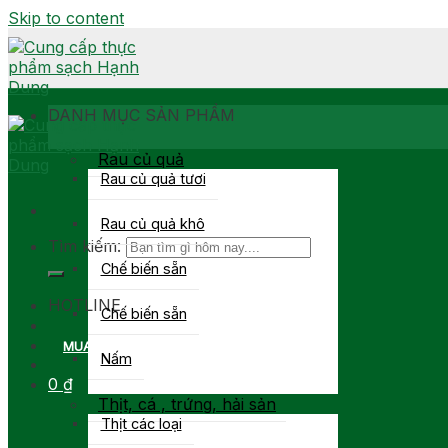
Skip to content
DANH MỤC SẢN PHẨM
Rau củ quả
Rau củ quả tươi
Rau củ quả khô
Tìm kiếm:
Chế biến sẵn
0903 877 767
HOTLINE
Chế biến sẵn
MUA SỈ
Nấm
0
₫
Thịt, cá , trứng, hải sản
Thịt các loại