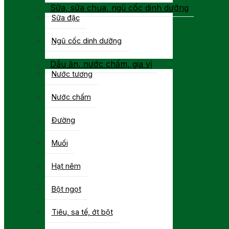
Sữa, sữa chua, ngũ cốc dinh dưỡng
Sữa đặc
Ngũ cốc dinh dưỡng
Dầu ăn, nước chấm, gia vị
Nước tương
Nước chấm
Đường
Muối
Hạt nêm
Bột ngọt
Tiêu, sa tế, ớt bột