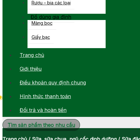
Rượu – bia các loại
Đồ dùng gia đình
Màng bọc
Giấy bạc
Trang chủ
Giới thiệu
Điều khoản quy định chung
Hình thức thanh toán
Đổi trả và hoàn tiền
Tìm sản phẩm theo nhu cầu
Trang chủ
/
Sữa, sữa chua, ngũ cốc dinh dưỡng
/
Sữa đặ