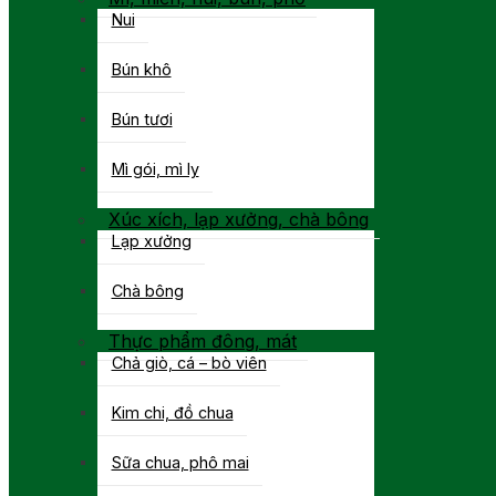
Nui
Bún khô
Bún tươi
Mì gói, mì ly
Xúc xích, lạp xưởng, chà bông
Lạp xưởng
Chà bông
Thực phẩm đông, mát
Chả giò, cá – bò viên
Kim chi, đồ chua
Sữa chua, phô mai