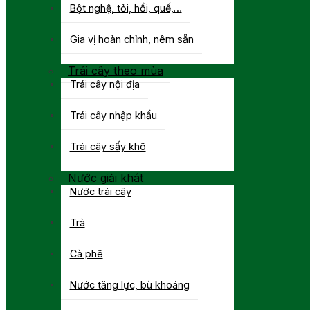
Bột nghệ, tỏi, hồi, quế,…
Gia vị hoàn chỉnh, nêm sẵn
Trái cây theo mùa
Trái cây nội địa
Trái cây nhập khẩu
Trái cây sấy khô
Nước giải khát
Nước trái cây
Trà
Cà phê
Nước tăng lực, bù khoáng