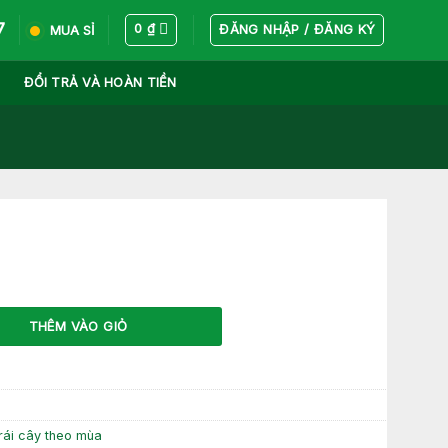
7
ĐĂNG NHẬP / ĐĂNG KÝ
0
₫
MUA SỈ
ĐỔI TRẢ VÀ HOÀN TIỀN
THÊM VÀO GIỎ
rái cây theo mùa