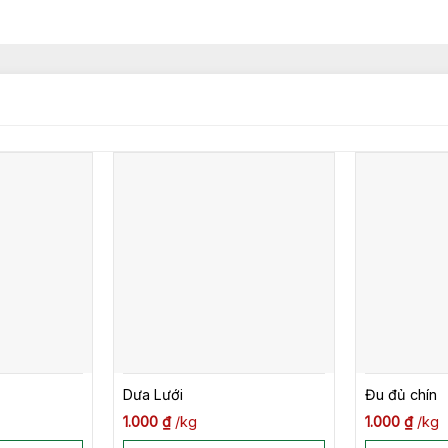
Dưa Lưới
Đu đủ chín
1.000
₫
kg
1.000
₫
kg