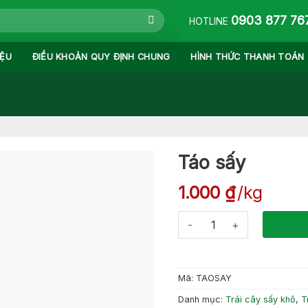
0903 877 76
HOTLINE
IỆU
ĐIỀU KHOẢN QUY ĐỊNH CHUNG
HÌNH THỨC THANH TOÁN
Táo sấy
1.000
₫
kg
Táo sấy số lượng
Mã:
TAOSAY
Danh mục:
Trái cây sấy khô
,
T