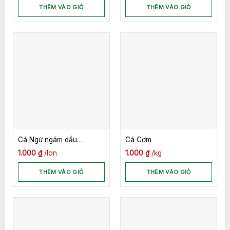
THÊM VÀO GIỎ
THÊM VÀO GIỎ
Cá Ngừ ngâm dầu
Cá Cơm
Seaspimex 185gr
1.000
₫
lon
1.000
₫
kg
THÊM VÀO GIỎ
THÊM VÀO GIỎ