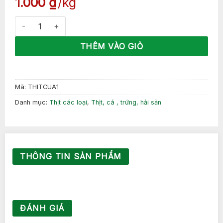
1.000
₫
kg
Thit cua số lượng
THÊM VÀO GIỎ
Mã:
THITCUA1
Danh mục:
Thịt các loại
,
Thịt, cá , trứng, hải sản
THÔNG TIN SẢN PHẨM
ĐÁNH GIÁ