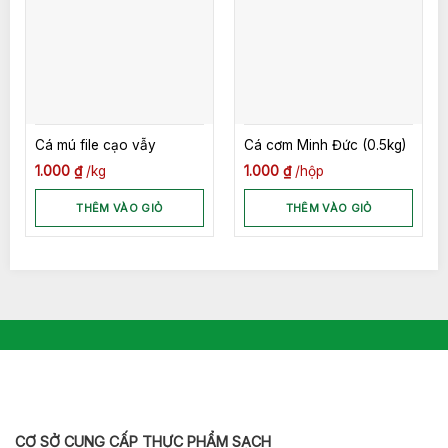
Cá mú file cạo vẫy
Cá cơm Minh Đức (0.5kg)
1.000
₫
kg
1.000
₫
hộp
THÊM VÀO GIỎ
THÊM VÀO GIỎ
CƠ SỞ CUNG CẤP THỰC PHẨM SẠCH