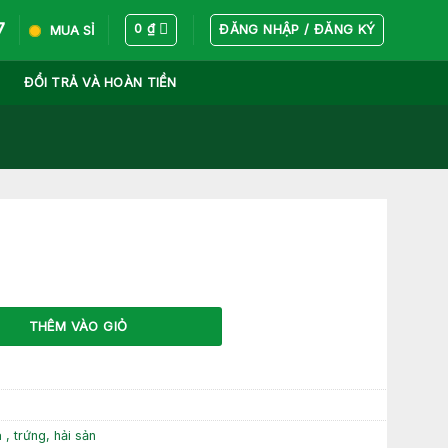
7
ĐĂNG NHẬP / ĐĂNG KÝ
0
₫
MUA SỈ
ĐỔI TRẢ VÀ HOÀN TIỀN
THÊM VÀO GIỎ
á , trứng, hải sản