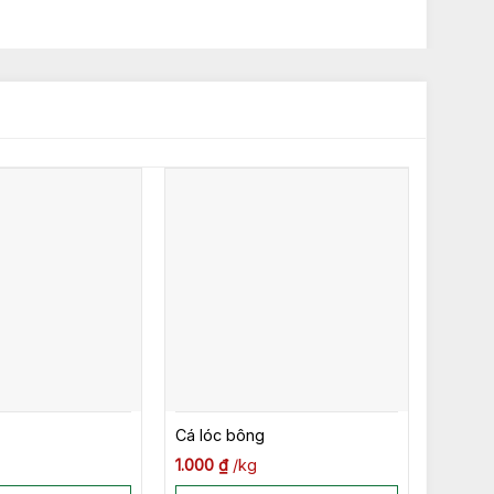
Cá lóc bông
1.000
₫
kg