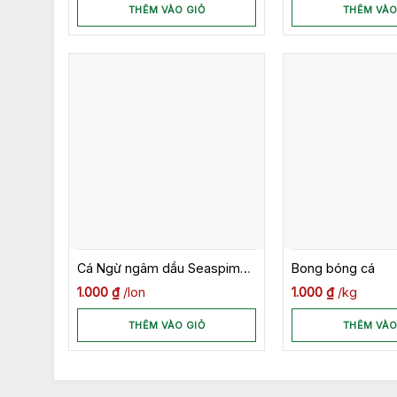
THÊM VÀO GIỎ
THÊM VÀO
Cá Ngừ ngâm dầu Seaspimex
Bong bóng cá
185gr
1.000
₫
lon
1.000
₫
kg
THÊM VÀO GIỎ
THÊM VÀO