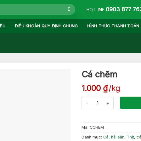
0903 877 76
HOTLINE
IỆU
ĐIỀU KHOẢN QUY ĐỊNH CHUNG
HÌNH THỨC THANH TOÁN
Cá chẽm
1.000
₫
kg
Cá chẽm số lượng
Mã:
CCHEM
Danh mục:
Cá, hải sản
,
Thịt, c