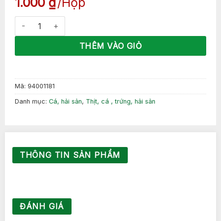
1.000
₫
Hộp
Cá hộp ba cô gái (155g *100 lon ) số lượng
THÊM VÀO GIỎ
Mã:
94001181
Danh mục:
Cá, hải sản
,
Thịt, cá , trứng, hải sản
THÔNG TIN SẢN PHẨM
ĐÁNH GIÁ