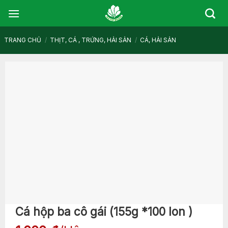
Skip
to
content
TRANG CHỦ
/
THỊT, CÁ , TRỨNG, HẢI SẢN
/
CÁ, HẢI SẢN
Cá hộp ba cô gái (155g *100 lon )