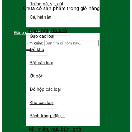
Trứng gà, vịt, cút
Chưa có sản phẩm trong giỏ hàng.
Cá, hải sản
Gạo, bột, đồ khô
Đăng nhập / Đăng ký
Gạo các loại
Tìm kiếm:
Đồ khô
Bột các loại
Ớt bột
Đồ hộp các loại
Khô các loại
Bánh tráng, đậu,…
Mì, miến, nui, bún, phở