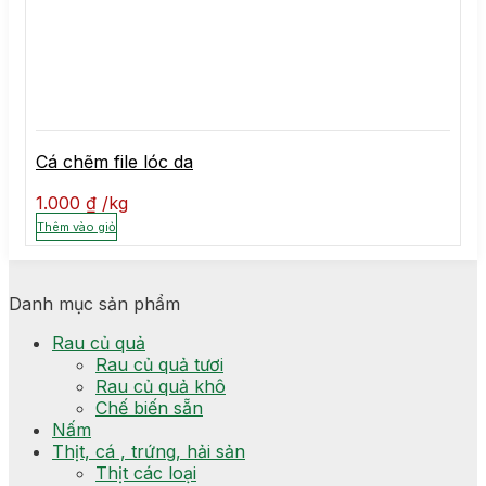
Cá chẽm file lóc da
1.000
₫
kg
Thêm vào giỏ
Danh mục sản phẩm
Rau củ quả
Rau củ quả tươi
Rau củ quả khô
Chế biến sẵn
Nấm
Thịt, cá , trứng, hải sản
Thịt các loại