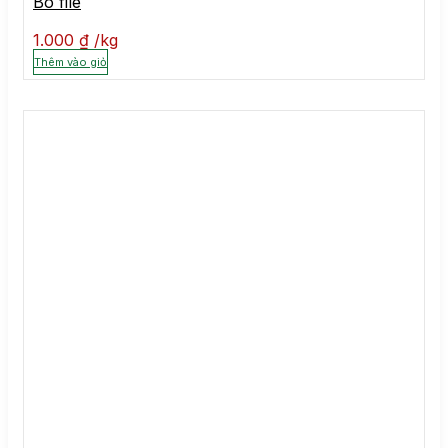
Bò file
1.000
₫
kg
Thêm vào giỏ