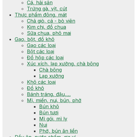
Cá, hải sản
Trứng gà, vịt, cút
Thực phẩm đông, mát
Chả giò, cá - bò viên
Kim chi, đồ chua
Sữa chua, phô mai
Gạo, bột, đồ khô
Gạo các loại
Bột các loại
Đồ hộp các loại
Xúc xích, lạp xưởng, chà bông
Chà bông
Lạp xưởng
Khô các loại
Đồ khô
Bánh tráng, đậu,…
Mì, miến, nui, bún, phở
Bún khô
Bún tươi
Mì gói, mì ly
Nui
Phở, bún ăn liền