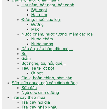
Dầu ăn, nước chấm, gia vị
Hạt nêm, bột ngọt, bột canh
Bột ngọt
Hạt nêm
Đường, muối các loại
Đường
Muối
Nước chấm, nước tương, mắm các loại
Nước chấm
Nước tương
Dầu ăn, dầu hào, dầu mè,…
Bơ
Giấm
Bột nghệ, tỏi, hồi, quế,...
Tiêu, sa tế, ớt bột
Ớt bột
Gia vị hoàn chỉnh, nêm sẵn
Sữa, sữa chua, ngũ cốc dinh dưỡng
Sữa đặc
Ngũ cốc dinh dưỡng
Trái cây theo mùa
Trái cây nội địa
Trái cây nhập khẩu