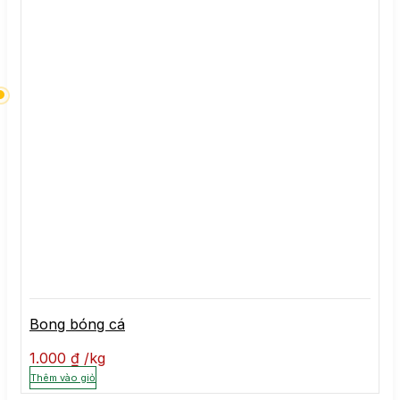
Bong bóng cá
1.000
₫
kg
Thêm vào giỏ