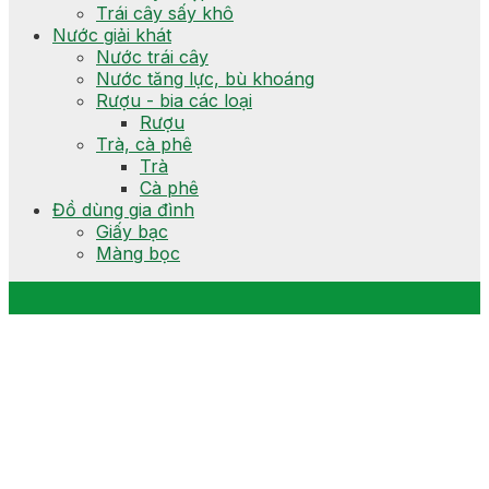
Trái cây sấy khô
Nước giải khát
Nước trái cây
Nước tăng lực, bù khoáng
Rượu - bia các loại
Rượu
Trà, cà phê
Trà
Cà phê
Đồ dùng gia đình
Giấy bạc
Màng bọc