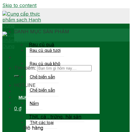
Skip to content
DANH MỤC SẢN PHẨM
Rau củ quả
Rau củ quả tươi
Rau củ quả khô
Tìm kiếm:
Chế biến sẵn
0903 877 767
HOTLINE
Chế biến sẵn
MUA SỈ
Nấm
0
₫
Thịt, cá , trứng, hải sản
Thịt các loại
Giỏ hàng