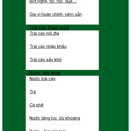
Bột nghệ, tỏi, hồi, quế,…
Gia vị hoàn chỉnh, nêm sẵn
Trái cây theo mùa
Trái cây nội địa
Trái cây nhập khẩu
Trái cây sấy khô
Nước giải khát
Nước trái cây
Trà
Cà phê
Nước tăng lực, bù khoáng
Rượu – bia các loại