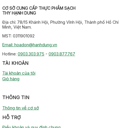
CƠ SỞ CUNG CẤP THỰC PHẨM SẠCH
THY HẠNH DUNG
Địa chỉ: 78/15 Khánh Hội, Phường Vĩnh Hội, Thành phố Hồ Chí
Minh, Việt Nam.
MST: 0311901092
Email: hoadon@hanhdung.vn
Hotline:
0903.303.975
-
0903.877.767
TÀI KHOẢN
Tài khoản của tôi
Giỏ hàng
THÔNG TIN
Thông tin về cơ sở
HỖ TRỢ
Điều khoản và quy định chung