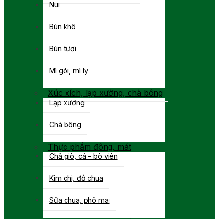
Nui
Bún khô
Bún tươi
Mì gói, mì ly
Xúc xích, lạp xưởng, chà bông
Lạp xưởng
Chà bông
Thực phẩm đông, mát
Chả giò, cá – bò viên
Kim chi, đồ chua
Sữa chua, phô mai