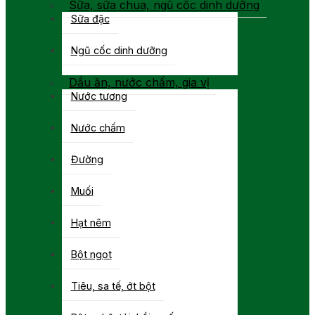
Sữa, sữa chua, ngũ cốc dinh dưỡng
Sữa đặc
Ngũ cốc dinh dưỡng
Dầu ăn, nước chấm, gia vị
Nước tương
Nước chấm
Đường
Muối
Hạt nêm
Bột ngọt
Tiêu, sa tế, ớt bột