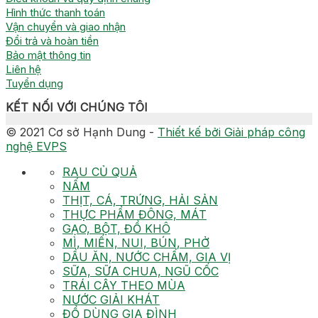
Hình thức thanh toán
Vận chuyển và giao nhận
Đổi trả và hoàn tiền
Bảo mật thông tin
Liên hệ
Tuyển dụng
KẾT NỐI VỚI CHÚNG TÔI
© 2021 Cơ sở Hạnh Dung -
Thiết kế bởi Giải pháp công
nghệ EVPS
RAU CỦ QUẢ
NẤM
THỊT, CÁ, TRỨNG, HẢI SẢN
THỰC PHẨM ĐÔNG, MÁT
GẠO, BỘT, ĐỒ KHÔ
MÌ, MIẾN, NUI, BÚN, PHỞ
DẦU ĂN, NƯỚC CHẤM, GIA VỊ
SỮA, SỮA CHUA, NGŨ CỐC
TRÁI CÂY THEO MÙA
NƯỚC GIẢI KHÁT
ĐỒ DÙNG GIA ĐÌNH