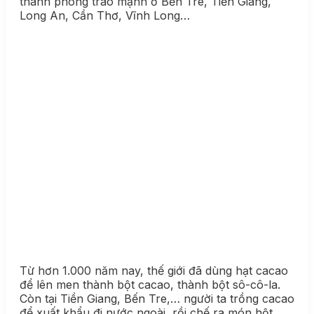
thành phong trào mạnh ở Bến Tre, Tiền Giang,
Long An, Cần Thơ, Vĩnh Long…
Từ hơn 1.000 năm nay, thế giới đã dùng hạt cacao
để lên men thành bột cacao, thành bột sô-cô-la.
Còn tại Tiền Giang, Bến Tre,… người ta trồng cacao
để xuất khẩu đi nước ngoài, rồi chế ra món hột