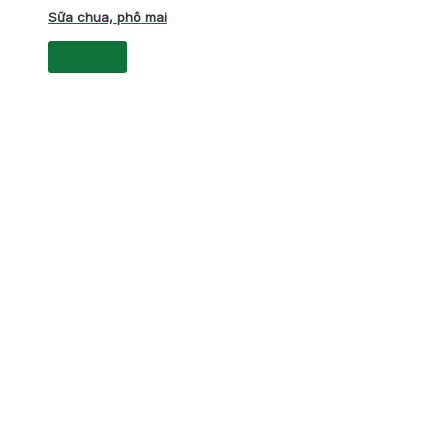
Sữa chua, phô mai
xem tất cả