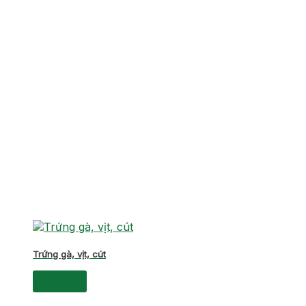
Trứng gà, vịt, cút
xem tất cả