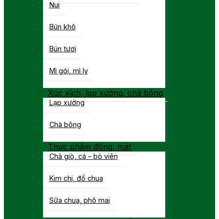
Nui
Bún khô
Bún tươi
Mì gói, mì ly
Xúc xích, lạp xưởng, chà bông
Lạp xưởng
Chà bông
Thực phẩm đông, mát
Chả giò, cá – bò viên
Kim chi, đồ chua
Sữa chua, phô mai