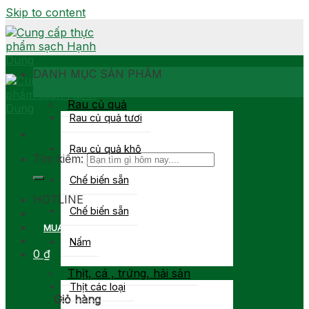
Skip to content
DANH MỤC SẢN PHẨM
Rau củ quả
Rau củ quả tươi
Rau củ quả khô
Tìm kiếm:
Chế biến sẵn
0903 877 767
HOTLINE
Chế biến sẵn
MUA SỈ
Nấm
0
₫
Thịt, cá , trứng, hải sản
Thịt các loại
Giỏ hàng