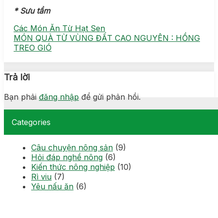
* Sưu tầm
Các Món Ăn Từ Hạt Sen
MÓN QUÀ TỪ VÙNG ĐẤT CAO NGUYÊN : HỒNG
TREO GIÓ
Trả lời
Bạn phải
đăng nhập
để gửi phản hồi.
Categories
Câu chuyện nông sản
(9)
Hỏi đáp nghề nông
(6)
Kiến thức nông nghiệp
(10)
Rì viu
(7)
Yêu nấu ăn
(6)