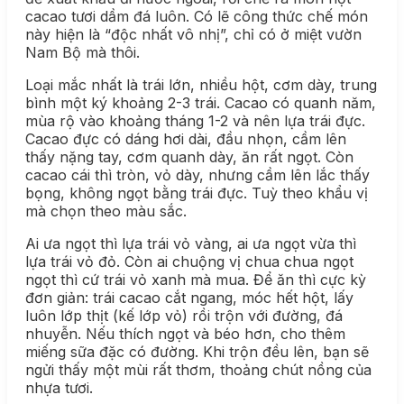
cacao tươi dầm đá luôn. Có lẽ công thức chế món
này hiện là “độc nhất vô nhị”, chỉ có ở miệt vườn
Nam Bộ mà thôi.
Loại mắc nhất là trái lớn, nhiều hột, cơm dày, trung
bình một ký khoảng 2-3 trái. Cacao có quanh năm,
mùa rộ vào khoảng tháng 1-2 và nên lựa trái đực.
Cacao đực có dáng hơi dài, đầu nhọn, cầm lên
thấy nặng tay, cơm quanh dày, ăn rất ngọt. Còn
cacao cái thì tròn, vỏ dày, nhưng cầm lên lắc thấy
bọng, không ngọt bằng trái đực. Tuỳ theo khẩu vị
mà chọn theo màu sắc.
Ai ưa ngọt thì lựa trái vỏ vàng, ai ưa ngọt vừa thì
lựa trái vỏ đỏ. Còn ai chuộng vị chua chua ngọt
ngọt thì cứ trái vỏ xanh mà mua. Để ăn thì cực kỳ
đơn giản: trái cacao cắt ngang, móc hết hột, lấy
luôn lớp thịt (kế lớp vỏ) rồi trộn với đường, đá
nhuyễn. Nếu thích ngọt và béo hơn, cho thêm
miếng sữa đặc có đường. Khi trộn đều lên, bạn sẽ
ngửi thấy một mùi rất thơm, thoảng chút nồng của
nhựa tươi.