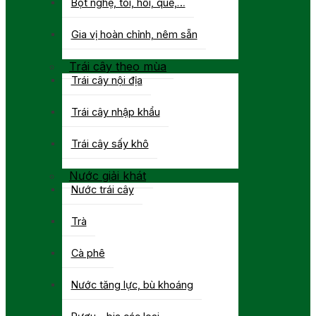
Bột nghệ, tỏi, hồi, quế,…
Gia vị hoàn chỉnh, nêm sẵn
Trái cây theo mùa
Trái cây nội địa
Trái cây nhập khẩu
Trái cây sấy khô
Nước giải khát
Nước trái cây
Trà
Cà phê
Nước tăng lực, bù khoáng
Rượu – bia các loại