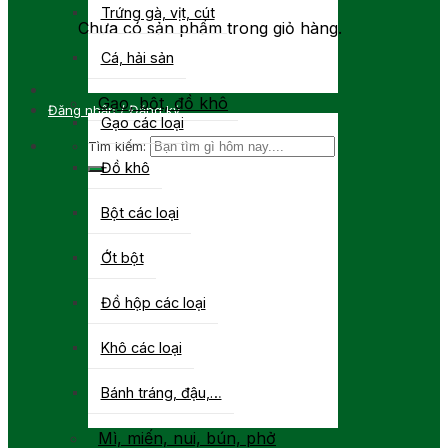
Trứng gà, vịt, cút
Chưa có sản phẩm trong giỏ hàng.
Cá, hải sản
Gạo, bột, đồ khô
Đăng nhập / Đăng ký
Gạo các loại
Tìm kiếm:
Đồ khô
Bột các loại
Ớt bột
Đồ hộp các loại
Khô các loại
Bánh tráng, đậu,…
Mì, miến, nui, bún, phở