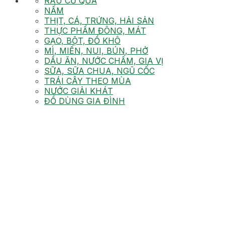
RAU CỦ QUẢ
NẤM
THỊT, CÁ, TRỨNG, HẢI SẢN
THỰC PHẨM ĐÔNG, MÁT
GẠO, BỘT, ĐỒ KHÔ
MÌ, MIẾN, NUI, BÚN, PHỞ
DẦU ĂN, NƯỚC CHẤM, GIA VỊ
SỮA, SỮA CHUA, NGŨ CỐC
TRÁI CÂY THEO MÙA
NƯỚC GIẢI KHÁT
ĐỒ DÙNG GIA ĐÌNH