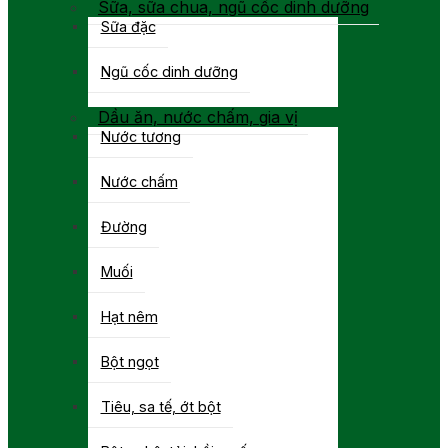
Sữa, sữa chua, ngũ cốc dinh dưỡng
Sữa đặc
Ngũ cốc dinh dưỡng
Dầu ăn, nước chấm, gia vị
Nước tương
Nước chấm
Đường
Muối
Hạt nêm
Bột ngọt
Tiêu, sa tế, ớt bột