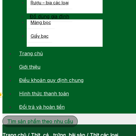
Rượu – bia các loại
Đồ dùng gia đình
Màng bọc
Giấy bạc
Trang chủ
Giới thiệu
Điều khoản quy định chung
Hình thức thanh toán
Đổi trả và hoàn tiền
Tìm sản phẩm theo nhu cầu
Trang chủ
/
Thịt, cá , trứng, hải sản
/
Thịt các loại