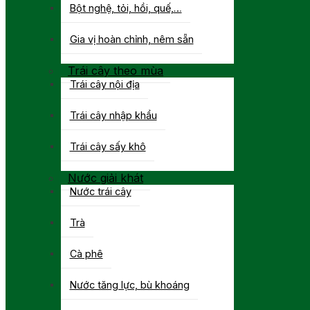
Bột nghệ, tỏi, hồi, quế,…
Gia vị hoàn chỉnh, nêm sẵn
Trái cây theo mùa
Trái cây nội địa
Trái cây nhập khẩu
Trái cây sấy khô
Nước giải khát
Nước trái cây
Trà
Cà phê
Nước tăng lực, bù khoáng