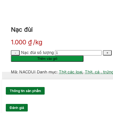
Nạc đùi
1.000
₫
kg
Nạc đùi số lượng
Thêm vào giỏ
Mã:
NACDUI
Danh mục:
Thịt các loại
,
Thịt, cá , trứn
Thông tin sản phẩm
Đánh giá