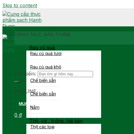
Skip to content
DANH MỤC SẢN PHẨM
Rau củ quả
Rau củ quả tươi
Rau củ quả khô
Tìm kiếm:
Chế biến sẵn
0903 877 767
HOTLINE
Chế biến sẵn
MUA SỈ
Nấm
0
₫
Thịt, cá , trứng, hải sản
Thịt các loại