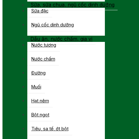
Sữa, sữa chua, ngũ cốc dinh dưỡng
Sữa đặc
Ngũ cốc dinh dưỡng
Dầu ăn, nước chấm, gia vị
Nước tương
Nước chấm
Đường
Muối
Hạt nêm
Bột ngọt
Tiêu, sa tế, ớt bột