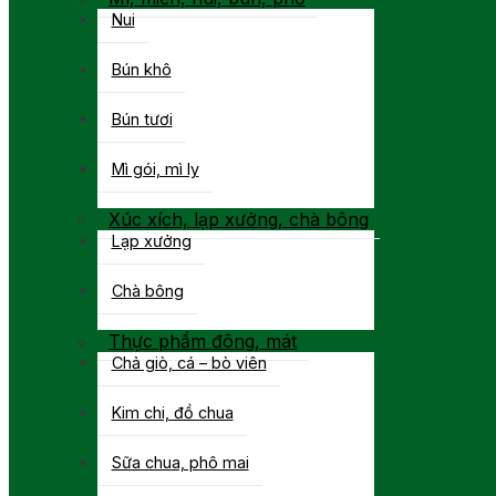
Nui
Bún khô
Bún tươi
Mì gói, mì ly
Xúc xích, lạp xưởng, chà bông
Lạp xưởng
Chà bông
Thực phẩm đông, mát
Chả giò, cá – bò viên
Kim chi, đồ chua
Sữa chua, phô mai