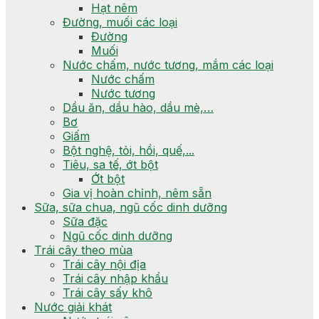
Hạt nêm
Đường, muối các loại
Đường
Muối
Nước chấm, nước tương, mắm các loại
Nước chấm
Nước tương
Dầu ăn, dầu hào, dầu mè,…
Bơ
Giấm
Bột nghệ, tỏi, hồi, quế,...
Tiêu, sa tế, ớt bột
Ớt bột
Gia vị hoàn chỉnh, nêm sẵn
Sữa, sữa chua, ngũ cốc dinh dưỡng
Sữa đặc
Ngũ cốc dinh dưỡng
Trái cây theo mùa
Trái cây nội địa
Trái cây nhập khẩu
Trái cây sấy khô
Nước giải khát