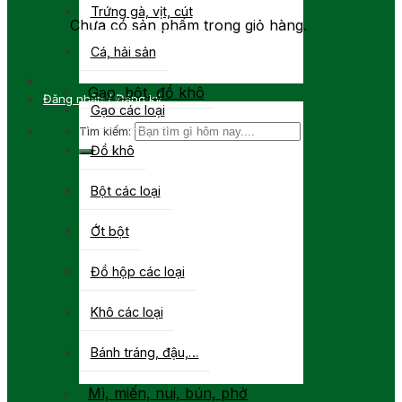
Trứng gà, vịt, cút
Chưa có sản phẩm trong giỏ hàng.
Cá, hải sản
Gạo, bột, đồ khô
Đăng nhập / Đăng ký
Gạo các loại
Tìm kiếm:
Đồ khô
Bột các loại
Ớt bột
Đồ hộp các loại
Khô các loại
Bánh tráng, đậu,…
Mì, miến, nui, bún, phở