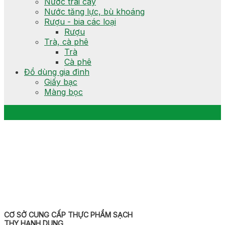
Nước trái cây
Nước tăng lực, bù khoáng
Rượu - bia các loại
Rượu
Trà, cà phê
Trà
Cà phê
Đồ dùng gia đình
Giấy bạc
Màng bọc
CƠ SỞ CUNG CẤP THỰC PHẨM SẠCH
THY HẠNH DUNG