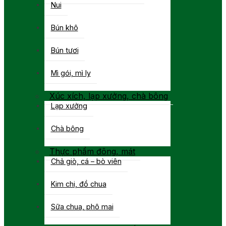
Nui
Bún khô
Bún tươi
Mì gói, mì ly
Xúc xích, lạp xưởng, chà bông
Lạp xưởng
Chà bông
Thực phẩm đông, mát
Chả giò, cá – bò viên
Kim chi, đồ chua
Sữa chua, phô mai