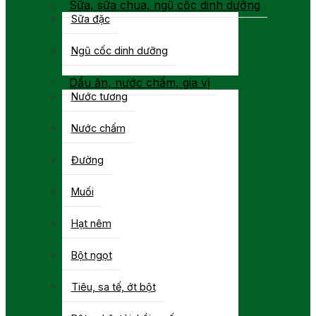
Sữa, sữa chua, ngũ cốc dinh dưỡng
Sữa đặc
Ngũ cốc dinh dưỡng
Dầu ăn, nước chấm, gia vị
Nước tương
Nước chấm
Đường
Muối
Hạt nêm
Bột ngọt
Tiêu, sa tế, ớt bột