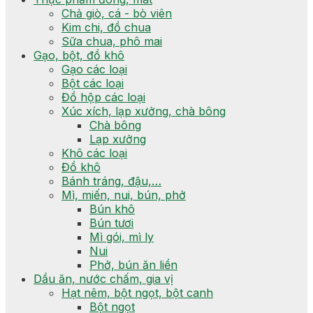
Chả giò, cá - bò viên
Kim chi, đồ chua
Sữa chua, phô mai
Gạo, bột, đồ khô
Gạo các loại
Bột các loại
Đồ hộp các loại
Xúc xích, lạp xưởng, chà bông
Chà bông
Lạp xưởng
Khô các loại
Đồ khô
Bánh tráng, đậu,…
Mì, miến, nui, bún, phở
Bún khô
Bún tươi
Mì gói, mì ly
Nui
Phở, bún ăn liền
Dầu ăn, nước chấm, gia vị
Hạt nêm, bột ngọt, bột canh
Bột ngọt