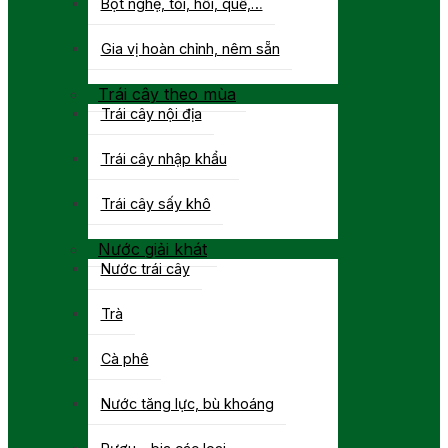
Bột nghệ, tỏi, hồi, quế,…
Gia vị hoàn chỉnh, nêm sẵn
Trái cây theo mùa
Trái cây nội địa
Trái cây nhập khẩu
Trái cây sấy khô
Nước giải khát
Nước trái cây
Trà
Cà phê
Nước tăng lực, bù khoáng
Rượu – bia các loại