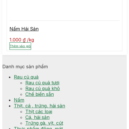
Nấm Hải Sản
1.000
₫
kg
Thêm vào giỏ
Danh mục sản phẩm
Rau củ quả
Rau củ quả tươi
Rau củ quả khô
Chế biến sẵn
Nấm
Thịt, cá , trứng, hải sản
Thịt các loại
Cá, hải sản
Trứng gà, vịt, cút
Thực phẩm đông, mát