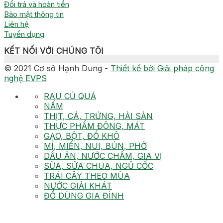
Đổi trả và hoàn tiền
Bảo mật thông tin
Liên hệ
Tuyển dụng
KẾT NỐI VỚI CHÚNG TÔI
© 2021 Cơ sở Hạnh Dung -
Thiết kế bởi Giải pháp công
nghệ EVPS
RAU CỦ QUẢ
NẤM
THỊT, CÁ, TRỨNG, HẢI SẢN
THỰC PHẨM ĐÔNG, MÁT
GẠO, BỘT, ĐỒ KHÔ
MÌ, MIẾN, NUI, BÚN, PHỞ
DẦU ĂN, NƯỚC CHẤM, GIA VỊ
SỮA, SỮA CHUA, NGŨ CỐC
TRÁI CÂY THEO MÙA
NƯỚC GIẢI KHÁT
ĐỒ DÙNG GIA ĐÌNH