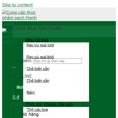
Skip to content
DANH MỤC SẢN PHẨM
Rau củ quả
Rau củ quả tươi
Rau củ quả khô
Tìm kiếm:
Chế biến sẵn
0903 877 767
HOTLINE
Chế biến sẵn
MUA SỈ
Nấm
0
₫
Thịt, cá , trứng, hải sản
Thịt các loại
Giỏ hàng