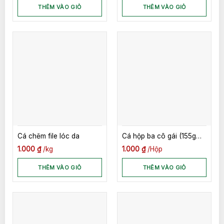
THÊM VÀO GIỎ
THÊM VÀO GIỎ
Cá chẽm file lóc da
Cá hộp ba cô gái (155g
*100 lon )
1.000
₫
kg
1.000
₫
Hộp
THÊM VÀO GIỎ
THÊM VÀO GIỎ