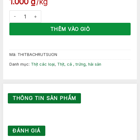
1.000
₫
kg
Thịt ba rọi rút sườn số lượng
THÊM VÀO GIỎ
Mã:
THITBACHRUTSUON
Danh mục:
Thịt các loại
,
Thịt, cá , trứng, hải sản
THÔNG TIN SẢN PHẨM
ĐÁNH GIÁ