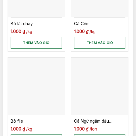
Bò lát chay
Cá Cơm
1.000
₫
kg
1.000
₫
kg
THÊM VÀO GIỎ
THÊM VÀO GIỎ
Bò file
Cá Ngừ ngâm dầu
Seaspimex 185gr
1.000
₫
kg
1.000
₫
lon