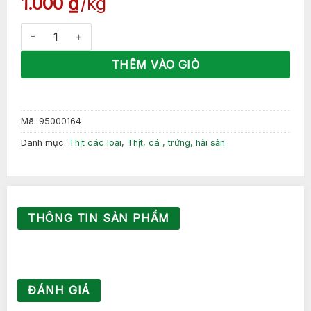
1.000
₫
kg
Thịt giò heo không xương số lượng
THÊM VÀO GIỎ
Mã:
95000164
Danh mục:
Thịt các loại
,
Thịt, cá , trứng, hải sản
THÔNG TIN SẢN PHẨM
ĐÁNH GIÁ