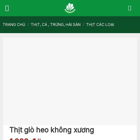
Skip
to
content
TRANG CHỦ
/
THỊT, CÁ , TRỨNG, HẢI SẢN
/
THỊT CÁC LOẠI
Thịt giò heo không xương