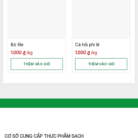
Bò file
Cá hồi phi lê
1.000
₫
kg
1.000
₫
kg
THÊM VÀO GIỎ
THÊM VÀO GIỎ
CƠ SỞ CUNG CẤP THỰC PHẨM SẠCH