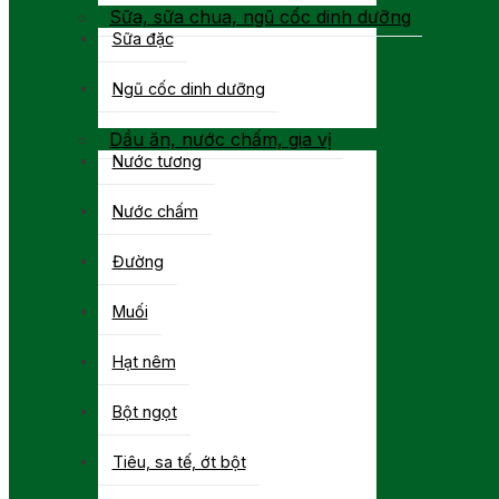
Sữa, sữa chua, ngũ cốc dinh dưỡng
Sữa đặc
Ngũ cốc dinh dưỡng
Dầu ăn, nước chấm, gia vị
Nước tương
Nước chấm
Đường
Muối
Hạt nêm
Bột ngọt
Tiêu, sa tế, ớt bột