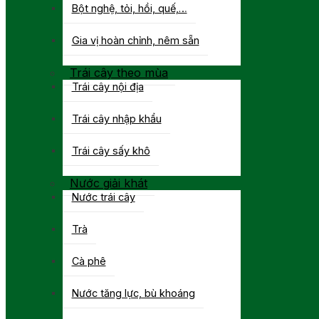
Bột nghệ, tỏi, hồi, quế,…
Gia vị hoàn chỉnh, nêm sẵn
Trái cây theo mùa
Trái cây nội địa
Trái cây nhập khẩu
Trái cây sấy khô
Nước giải khát
Nước trái cây
Trà
Cà phê
Nước tăng lực, bù khoáng