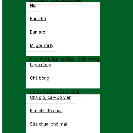
Nui
Bún khô
Bún tươi
Mì gói, mì ly
Xúc xích, lạp xưởng, chà bông
Lạp xưởng
Chà bông
Thực phẩm đông, mát
Chả giò, cá – bò viên
Kim chi, đồ chua
Sữa chua, phô mai