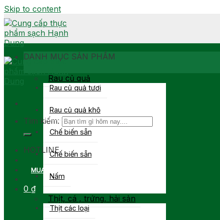
Skip to content
DANH MỤC SẢN PHẨM
Rau củ quả
Rau củ quả tươi
Rau củ quả khô
Tìm kiếm:
Chế biến sẵn
0903 877 767
HOTLINE
Chế biến sẵn
MUA SỈ
Nấm
0
₫
Thịt, cá , trứng, hải sản
Thịt các loại