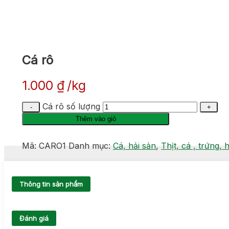
Cá rô
1.000
₫
kg
Cá rô số lượng
Thêm vào giỏ
Mã:
CARO1
Danh mục:
Cá, hải sản
,
Thịt, cá , trứng, 
Thông tin sản phẩm
Đánh giá