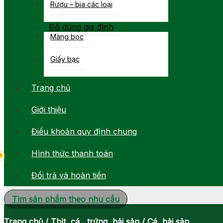
Rượu – bia các loại
Đồ dùng gia đình
Màng bọc
Giấy bạc
Trang chủ
Giới thiệu
Điều khoản quy định chung
Hình thức thanh toán
Đổi trả và hoàn tiền
Tìm sản phẩm theo nhu cầu
Trang chủ
/
Thịt, cá , trứng, hải sản
/
Cá, hải sản